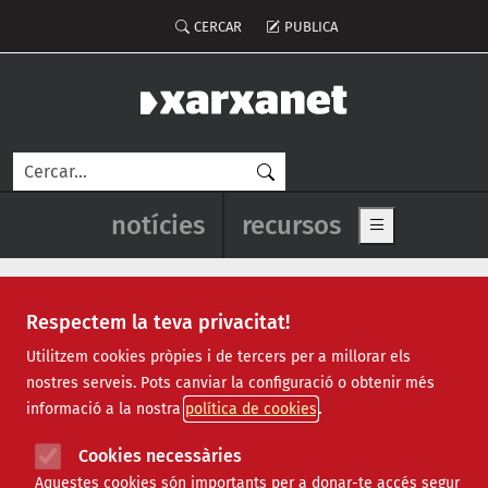
Vés al contingut
Menú del compte d'usuari
CERCAR
PUBLICA
Cerca
Navegació principal de l'enca
notícies
recursos
Show main me
Respectem la teva privacitat!
Recursos
Utilitzem cookies pròpies i de tercers per a millorar els
nostres serveis. Pots canviar la configuració o obtenir més
Tots
|
Econòmic
|
Jurídic
|
Projectes
|
Tecnològic
|
informació a la nostra
política de cookies
Formació
|
Finançament
|
Biblioteca
|
Ofertes de feina
|
Assessorament
|
Fes voluntariat
|
Cookies necessàries
Webinars
Aquestes cookies són importants per a donar-te accés segur