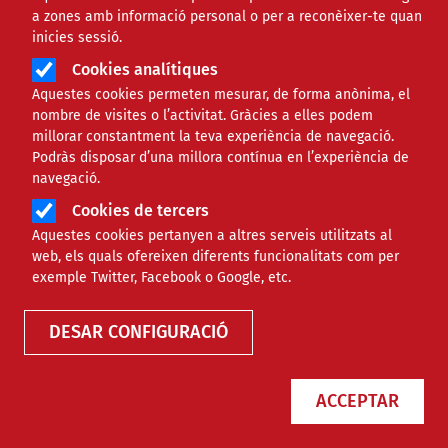
a zones amb informació personal o per a reconèixer-te quan
inicies sessió.
Àmbit
PROJECTES
Cookies analítiques
Aquestes cookies permeten mesurar, de forma anònima, el
6 documents per entendre la
nombre de visites o l’activitat. Gràcies a elles podem
millorar constantment la teva experiència de navegació.
lluita pagesa a Catalunya
Podràs disposar d’una millora contínua en l’experiència de
navegació.
Cookies de tercers
Comparteix
Aquestes cookies pertanyen a altres serveis utilitzats al
web, els quals ofereixen diferents funcionalitats com per
Compartir en altres xarxes socials
F
X
exemple Twitter, Facebook o Google, etc.
a
05/04/2023
DESAR CONFIGURACIÓ
Entitat redactora
F Pere Tarrés
c
Autor/a
Maria Bombardó Soro
e
ACCEPTAR
b