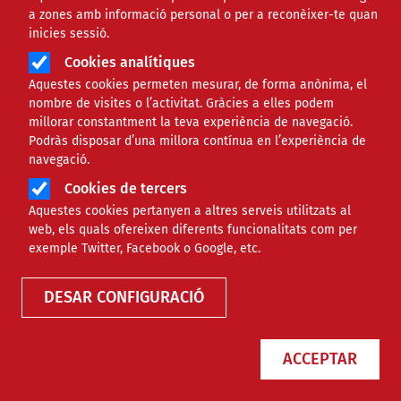
a zones amb informació personal o per a reconèixer-te quan
inicies sessió.
Àmbit
PROJECTES
Cookies analítiques
Aquestes cookies permeten mesurar, de forma anònima, el
L’art per treballar la inclusió i
nombre de visites o l’activitat. Gràcies a elles podem
millorar constantment la teva experiència de navegació.
transformació social
Podràs disposar d’una millora contínua en l’experiència de
navegació.
Cookies de tercers
Comparteix
Aquestes cookies pertanyen a altres serveis utilitzats al
web, els quals ofereixen diferents funcionalitats com per
Compartir en altres xarxes socials
F
X
exemple Twitter, Facebook o Google, etc.
a
15/02/2017
DESAR CONFIGURACIÓ
Entitat redactora
F Pere Tarrés
c
Autor/a
Emilio Romero
e
ACCEPTAR
b