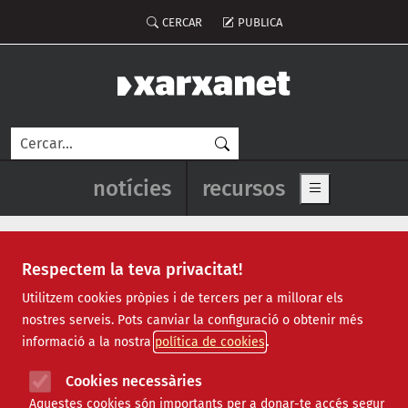
Vés al contingut
Menú del compte d'usuari
CERCAR
PUBLICA
Cerca
Navegació principal de l'enca
notícies
recursos
Show main me
Respectem la teva privacitat!
Recursos
Utilitzem cookies pròpies i de tercers per a millorar els
nostres serveis. Pots canviar la configuració o obtenir més
Tots
|
Econòmic
|
Jurídic
|
Projectes
|
Tecnològic
|
informació a la nostra
política de cookies
Formació
|
Finançament
|
Biblioteca
|
Ofertes de feina
|
Assessorament
|
Fes voluntariat
|
Cookies necessàries
Webinars
Aquestes cookies són importants per a donar-te accés segur