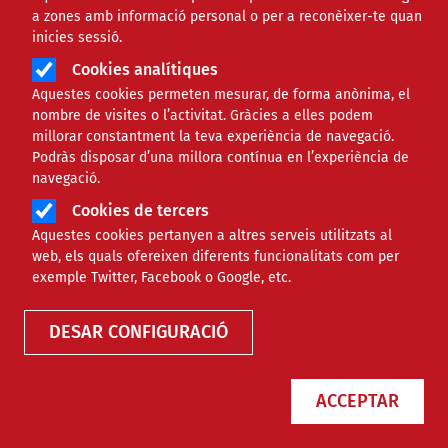
a zones amb informació personal o per a reconèixer-te quan
inicies sessió.
Àmbit
TECNOLÒGIC
Cookies analítiques
Aquestes cookies permeten mesurar, de forma anònima, el
Piktochart, una eina per crear
nombre de visites o l’activitat. Gràcies a elles podem
millorar constantment la teva experiència de navegació.
infografies
Podràs disposar d’una millora contínua en l’experiència de
navegació.
Cookies de tercers
Comparteix
Aquestes cookies pertanyen a altres serveis utilitzats al
web, els quals ofereixen diferents funcionalitats com per
Compartir en altres xarxes socials
F
X
exemple Twitter, Facebook o Google, etc.
a
30/07/2015
DESAR CONFIGURACIÓ
Autor/a
Xavi Aranda - Associació per a Joves TEB
c
e
ACCEPTAR
b