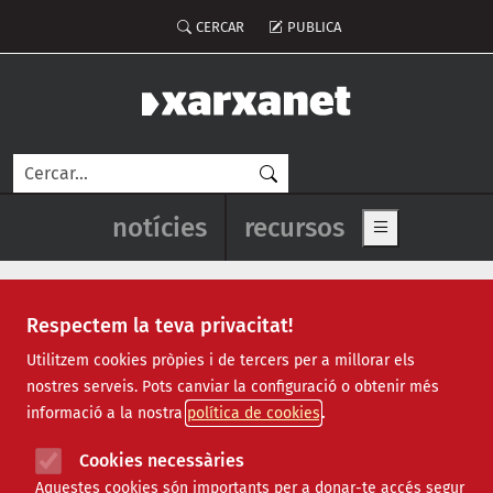
Vés al contingut
Menú del compte d'usuari
CERCAR
PUBLICA
Cerca
Navegació principal de l'enca
notícies
recursos
Show main me
Respectem la teva privacitat!
Recursos
Utilitzem cookies pròpies i de tercers per a millorar els
nostres serveis. Pots canviar la configuració o obtenir més
Tots
|
Econòmic
|
Jurídic
|
Projectes
|
Tecnològic
|
informació a la nostra
política de cookies
Formació
|
Finançament
|
Biblioteca
|
Ofertes de feina
|
Assessorament
|
Fes voluntariat
|
Cookies necessàries
Webinars
Aquestes cookies són importants per a donar-te accés segur