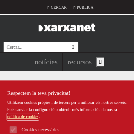
Vés al contingut
Menú del compte d'usuari
CERCAR
PUBLICA
Cerca
Navegació principal de l'encapç
notícies
recursos
Show main menu
Respectem la teva privacitat!
Notícies
Utilitzem cookies pròpies i de tercers per a millorar els nostres serveis.
Totes
|
Ambiental
|
Comunitari
|
Cultural
|
Social
|
Pots canviar la configuració o obtenir més informació a la nostra
Internacional
|
Projectes
|
Jurídic
|
Tecnològic
|
Formació
|
política de cookies
Econòmic
|
Agenda
|
Opinió
|
Vídeos
Cookies necessàries