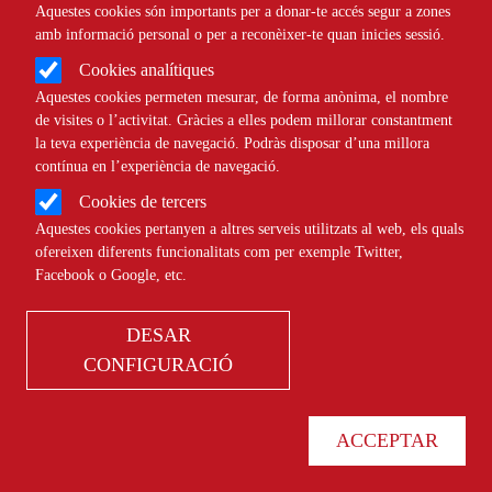
Aquestes cookies són importants per a donar-te accés segur a zones
amb informació personal o per a reconèixer-te quan inicies sessió.
Cookies analítiques
Aquestes cookies permeten mesurar, de forma anònima, el nombre
de visites o l’activitat. Gràcies a elles podem millorar constantment
la teva experiència de navegació. Podràs disposar d’una millora
contínua en l’experiència de navegació.
Cookies de tercers
Aquestes cookies pertanyen a altres serveis utilitzats al web, els quals
ofereixen diferents funcionalitats com per exemple Twitter,
Agenda
Facebook o Google, etc.
DESAR
CONFIGURACIÓ
ACCEPTAR
Només esdeveniments online