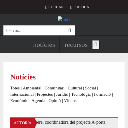
Vés al contingut
Menú del compte d'usuari
CERCAR
PUBLICA
Cerca
Navegació principal de l'encapç
notícies
recursos
Show main menu
Notícies
Totes
|
Ambiental
|
Comunitari
|
Cultural
|
Social
|
Internacional
|
Projectes
|
Jurídic
|
Tecnològic
|
Formació
|
Econòmic
|
Agenda
|
Opinió
|
Vídeos
AUTOR/A