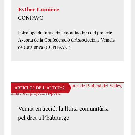
Esther Lumière
Twitter de l'autor/a:
CONFAVC
Presentació de l'autor/a:
Psicòloga de formació i coordinadora del projecte
A-porta de la Confederació d'Associacions Veïnals
de Catalunya (CONFAVC).
ARTICLES DE L'AUTOR/A
Veïnat en acció: la lluita comunitària
pel dret a l’habitatge