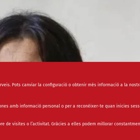
erveis. Pots canviar la configuració o obtenir més informació a la nostr
nes amb informació personal o per a reconèixer-te quan inicies sess
de visites o l’activitat. Gràcies a elles podem millorar constantmen