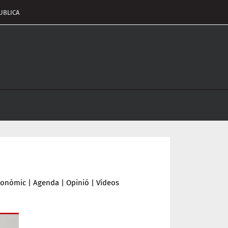
UBLICA
pçalament
nu
conòmic
|
Agenda
|
Opinió
|
Vídeos