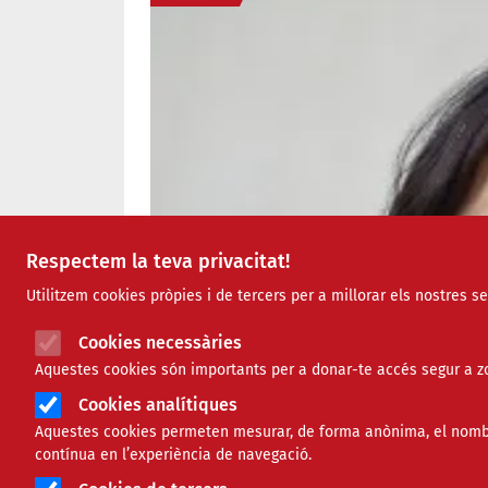
Respectem la teva privacitat!
Utilitzem cookies pròpies i de tercers per a millorar els nostres s
Cookies necessàries
Aquestes cookies són importants per a donar-te accés segur a zo
Cookies analítiques
Aquestes cookies permeten mesurar, de forma anònima, el nombre 
contínua en l’experiència de navegació.