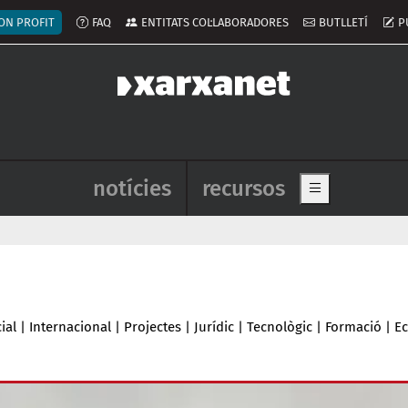
ú del compte d'usuari
ON PROFIT
FAQ
ENTITATS COL·LABORADORES
BUTLLETÍ
P
Navegació principal de l'enca
notícies
recursos
Show main me
ial
|
Internacional
|
Projectes
|
Jurídic
|
Tecnològic
|
Formació
|
E