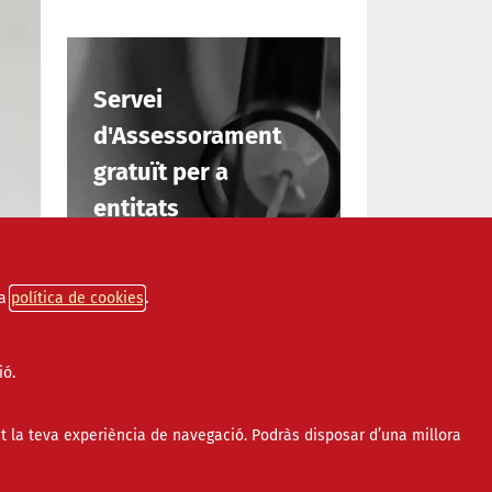
Servei
d'Assessorament
gratuït per a
entitats
INFORMA'T
a
política de cookies
ió.
t la teva experiència de navegació. Podràs disposar d’una millora