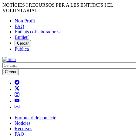
Vés
NOTÍCIES I RECURSOS PER A LES ENTITATS I EL
al
VOLUNTARIAT
contingut
Non Profit
FAQ
Menú
Entitats col·laboradores
del
Butlletí
compte
Cercar
Publica
d'usuari
Cerca
Formulari de contacte
Notícies
Navegació
Recursos
principal
FAQ