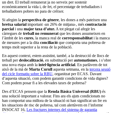
un dret. El treball remunerat ja no serveix per sostenir
econòmicament la vida i, de fet, el percentatge de treballadors i
treballadores pobres no para de créixer.
Si afegim la
perspectiva de gènere
, les dones a més pateixen una
bretxa salarial
important -un 26% de mitjana-, més
contractació
parcial
i una
major taxa d’atur.
A tot plegat cal afegir les
càrregues de
treball no remunerat
que les dones assumeixen en
l’àmbit de les
cures
, la manca real de
corresponsabilitat
i la manca
de mesures per a la dita
conciliació
que comporta una pobresa de
temps molt superior a la resta de la població.
En aquest context, estem assistint, també, a la destrucció de llocs de
treball per
deslocalització
, en substitució per
automatismes
, i s’obre
una nova etapa amb la
intel·ligència artificial
. En parlàvem de tot
això de la mà de
Marta Curull
aquesta setmana, en la
tercera sessió
del cicle formatiu sobre la RBU
, organitzat per ECAS. Davant
d’aquesta situació, com podem garantir condicions de vida dignes?
Com podem posar fi a les elevades taxes de pobresa?
Des d’ECAS pensem que la
Renda Bàsica Universal (RBU)
és
una solució important a valorar. Fins ara els ajuts condicionats no
han comportat una millora de la situació ni han significat un fre en
les situacions de risc de pobresa, tal com alertàvem en l’informe
INSOCAT 16,
Les fractures internes del sistema de garantia