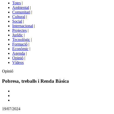
del
Totes
|
menú
Ambiental
|
de
Comunitari
|
portals
Cultural
|
Social
|
Internacional
|
Projectes
|
Jurídic
|
Tecnològic
|
Formació
|
Econòmic
|
Agenda
|
Opinió
|
Vídeos
Opinió
Pobresa, treballs i Renda Bàsica
Comparteix
Compartir
en
19/07/2024
altres
xarxes