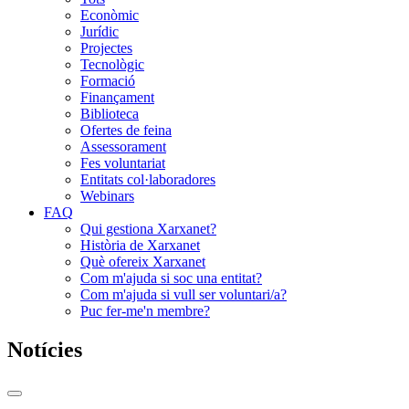
Econòmic
Jurídic
Projectes
Tecnològic
Formació
Finançament
Biblioteca
Ofertes de feina
Assessorament
Fes voluntariat
Entitats col·laboradores
Webinars
FAQ
Qui gestiona Xarxanet?
Història de Xarxanet
Què ofereix Xarxanet
Com m'ajuda si soc una entitat?
Com m'ajuda si vull ser voluntari/a?
Puc fer-me'n membre?
Notícies
Commutador