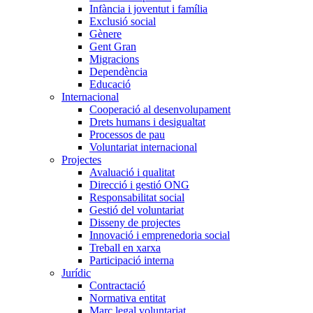
Infància i joventut i família
Exclusió social
Gènere
Gent Gran
Migracions
Dependència
Educació
Internacional
Cooperació al desenvolupament
Drets humans i desigualtat
Processos de pau
Voluntariat internacional
Projectes
Avaluació i qualitat
Direcció i gestió ONG
Responsabilitat social
Gestió del voluntariat
Disseny de projectes
Innovació i emprenedoria social
Treball en xarxa
Participació interna
Jurídic
Contractació
Normativa entitat
Marc legal voluntariat