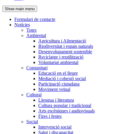
de
Show main menu
l'encapçalament
Formulari de contacte
Notícies
Navegació
Totes
principal
Ambiental
Agricultura i Alimentació
Biodiversitat i espais naturals
Desenvolupament sostenible
Reciclatge i reutilització
Voluntariat ambiental
Comunitari
Educació en el lleure
Mediació i cohesió social
Participació ciutadana
Moviment veïnal
Cultural
Llengua i literatura
Cultura popular i tradicional
Arts escèniques i audiovisuals
Fires i festes
Social
Intervenció social
Salut i discapacitat