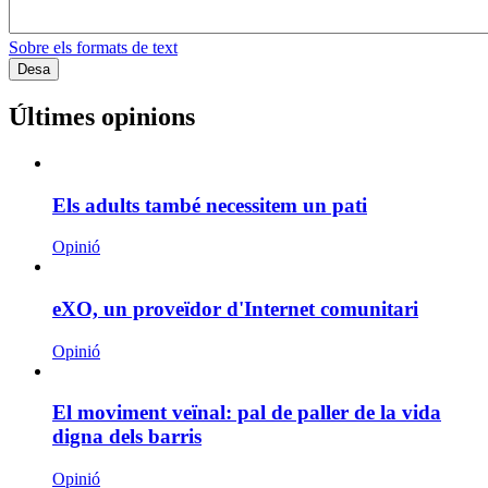
Sobre els formats de text
Últimes opinions
Els adults també necessitem un pati
Opinió
eXO, un proveïdor d'Internet comunitari
Opinió
El moviment veïnal: pal de paller de la vida
digna dels barris
Opinió