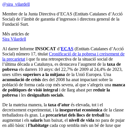
@sira_vilardell
Membre de la Junta Directiva d’ECAS (Entitats Catalanes d’Acció
Social) de l’àmbit de garantia d’ingressos i directora general de la
Fundació Surt.
Més articles de
Sira Vilardell
Al darrer Informe
INSOCAT
d’
ECAS
(Entitats Catalanes d’Acció
Social) número 17, titulat
Cronificació de la pobresa i creixement de
la precarietat
i que fa una retrospectiva de la situació social de
l’última dècada a Catalunya, es destacava l’augment de la
taxa de
pobresa
els darrers 10 anys: del 22,7% de 2009 al 24,4% de 2023,
unes xifres
superiors a la mitjana
de la Unió Europea. Una
acumulació de crisis
des del 2008 ha anat impactant sobre la
població de forma cada cop més severa, al que s’afegeix una
manca
de polítiques de visió integral
i de llarg abast per
reduir la
pobresa
i les
desigualtats socials
.
De la mateixa manera, la
taxa d’atur
és elevada, tot i el
decreixement experimentat, i la
inseguretat econòmica
de la classe
treballadora és gran. La
precarietat dels llocs de treball
ha
augmentat i els
salaris
han baixat, el
nivell de vida
no para de pujar
en allò bàsic i
l’habitatge
cada cop sembla més un bé de luxe que