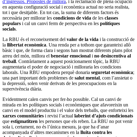
d’ingressos. Propostes de millora
, i la reclamació de plena ocupació
en aquesta configuració social i econòmica actual no seria realista,
tot i que desitjable. En tot cas, la suma de diferents factors és
necessària per millorar les
condicions de vida
de les
classes
populars
i cal un canvi ferm de perspectiva en les
polítiques
socials
.
La RBU és el reconeixement del
valor de la vida
i la construcció de
la
llibertat econòmica
. Una renda per a tothom que garanteixi allò
bàsic i que, de forma clara i segons han mostrat diferents plans pilot
arreu del món, millora el
benestar emocional
i
no desincentiva al
treball
. Contràriament a aquest posicionament tòpic, la RBU
augmentaria el poder de negociació i milloraria les condicions
laborals. Una RBU empodera perquè donaria
seguretat econòmica
;
una part important dels problemes de
salut mental
, com l’ansietat o
la depressió, solen venir derivats de les preocupacions en la
supervivència diària.
Evidentment calen canvis per fer-ho possible. Cal un canvi de
mirada en les polítiques socials i econòmiques que afavoreixin un
canvi en el model productiu i el valor dels treballs, que enforteixi les
xarxes comunitàries
i revisi l’actual
laberint d’ajuts condicionats
que
estigmatitzen
les persones que els reben. La RBU no pot venir
sola i, certament, no és l’única mesura, ja que ha d’anar
acompanyada d’altres mecanismes en la
lluita contra les