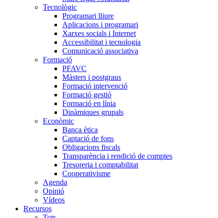
Tecnològic
Programari lliure
Aplicacions i programari
Xarxes socials i Internet
Accessibilitat i tecnologia
Comunicació associativa
Formació
PFAVC
Màsters i postgraus
Formació intervenció
Formació gestió
Formació en línia
Dinàmiques grupals
Econòmic
Banca ètica
Captació de fons
Obligacions fiscals
Transparència i rendició de comptes
Tresoreria i comptabilitat
Cooperativisme
Agenda
Opinió
Vídeos
Recursos
Tots