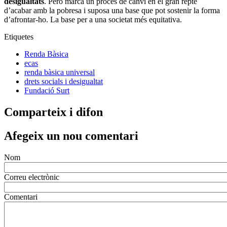
desigualtats
. Però marca un procés de canvi en el gran repte
d’acabar amb la pobresa i suposa una base que pot sostenir la forma
d’afrontar-ho. La base per a una societat més equitativa.
Etiquetes
Renda Bàsica
ecas
renda bàsica universal
drets socials i desigualtat
Fundació Surt
Comparteix i difon
Afegeix un nou comentari
Nom
Correu electrònic
Comentari