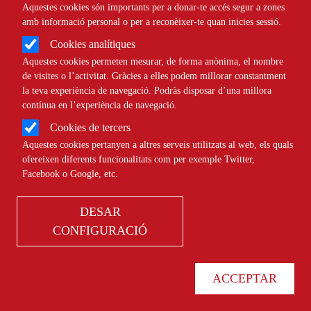
Aquestes cookies són importants per a donar-te accés segur a zones
amb informació personal o per a reconèixer-te quan inicies sessió.
Cookies analítiques
Aquestes cookies permeten mesurar, de forma anònima, el nombre
de visites o l’activitat. Gràcies a elles podem millorar constantment
la teva experiència de navegació. Podràs disposar d’una millora
contínua en l’experiència de navegació.
Cookies de tercers
Aquestes cookies pertanyen a altres serveis utilitzats al web, els quals
ofereixen diferents funcionalitats com per exemple Twitter,
Biblioteca
Facebook o Google, etc.
DESAR
CONFIGURACIÓ
Baròmetre del Tercer Sector
Social: edició 2020: Baròmetre
ACCEPTAR
de l’àrea metropolitana de