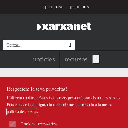
Vés al contingut
Menú del compte d'usuari
CERCAR
PUBLICA
Cerca
Navegació principal de l'encapç
notícies
recursos
Show main menu
Respectem la teva privacitat!
Recursos
Utilitzem cookies pròpies i de tercers per a millorar els nostres serveis.
Tots
|
Econòmic
|
Jurídic
|
Projectes
|
Tecnològic
|
Pots canviar la configuració o obtenir més informació a la nostra
Formació
|
Finançament
|
Biblioteca
|
Ofertes de feina
|
política de cookies
Assessorament
|
Fes voluntariat
|
Webinars
Cookies necessàries