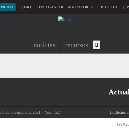
 del compte d'usuari
 PROFIT
FAQ
ENTITATS COL·LABORADORES
BUTLLETÍ
P
Navegació principal de l'encapç
notícies
recursos
Show main menu
Actual
s, 8 de novembre de 2021 - Núm. 627
Butlletins a
ISSN 26