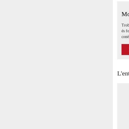
Mo
Trob
és f
conè
L'en