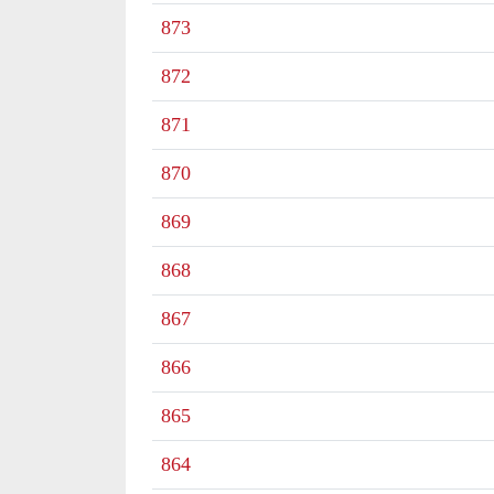
Butlletí nº
873
Butlletí nº
872
Butlletí nº
871
Butlletí nº
870
Butlletí nº
869
Butlletí nº
868
Butlletí nº
867
Butlletí nº
866
Butlletí nº
865
Butlletí nº
864