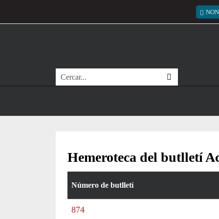
Vés al contingut
Menú
NON
Cerca
Hemeroteca del butlletí Ac
Número de butlletí
En aquesta taula tenim l'històric de butlletins d'A
Butlletí nº
874