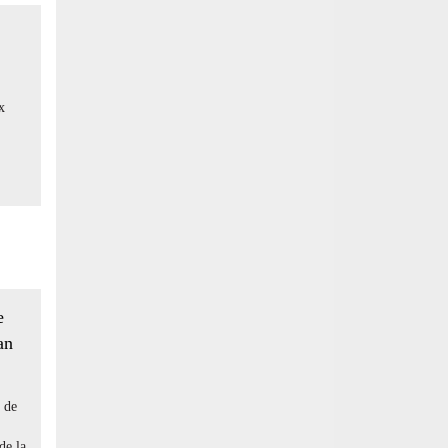
x
e
an
 de
de la