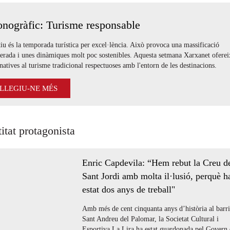
nogràfic: Turisme responsable
tiu és la temporada turística per excel·lència. Això provoca una massificació
erada i unes dinàmiques molt poc sostenibles. Aquesta setmana Xarxanet oferei
rnatives al turisme tradicional respectuoses amb l'entorn de les destinacions.
LLEGIU-NE MÉS
titat protagonista
Enric Capdevila: “Hem rebut la Creu d
Sant Jordi amb molta il·lusió, perquè h
estat dos anys de treball"
Amb més de cent cinquanta anys d’història al barri
Sant Andreu del Palomar, la Societat Cultural i
Esportiva La Lira ha estat guardonada pel Govern 