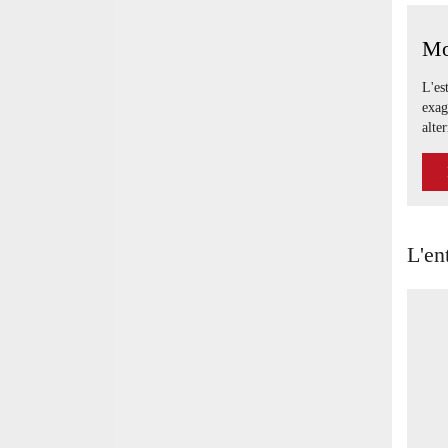
Mo
L'es
exag
alte
L'en