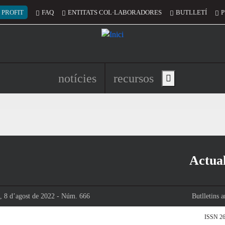
 del compte d'usuari
 PROFIT
FAQ
ENTITATS COL·LABORADORES
BUTLLETÍ
P
Navegació principal de l'encapç
notícies
recursos
Show main menu
Actual
s, 8 d’agost de 2022 - Núm. 666
Butlletins a
ISSN 26