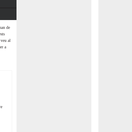
han de
sts
 veu al
er a
re