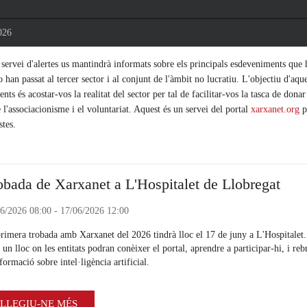
026
servei d'alertes us mantindrà informats sobre els principals esdeveniments que 
o han passat al tercer sector i al conjunt de l'àmbit no lucratiu. L'objectiu d'aque
nts és acostar-vos la realitat del sector per tal de facilitar-vos la tasca de donar
l'associacionisme i el voluntariat. Aquest és un servei del portal
xarxanet.org
p
stes.
obada de Xarxanet a L'Hospitalet de Llobregat
6/2026 08:00 - 17/06/2026 12:00
rimera trobada amb Xarxanet del 2026 tindrà lloc el 17 de juny a L'Hospitalet.
 un lloc on les entitats podran conèixer el portal, aprendre a participar-hi, i reb
formació sobre intel·ligència artificial.
LLEGIU-NE MÉS