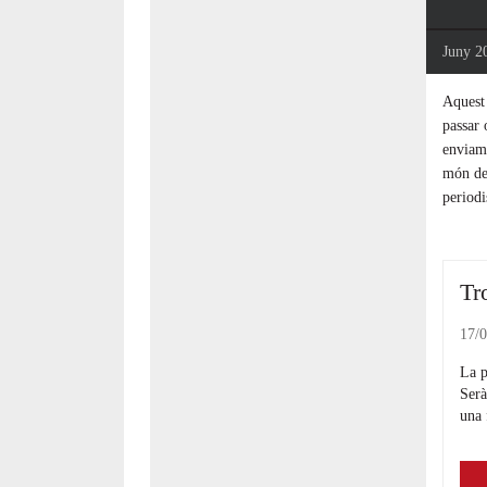
Juny 2
Aquest 
passar 
enviame
món de 
periodi
Tr
17/0
La p
Serà
una 