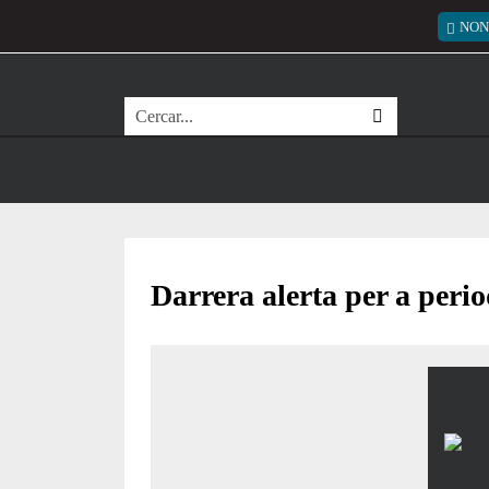
Vés al contingut
Menú
NON
Cerca
Darrera alerta per a perio