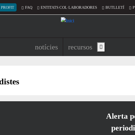
 del compte d'usuari
 PROFIT
FAQ
ENTITATS COL·LABORADORES
BUTLLETÍ
P
Navegació principal de l'encapç
notícies
recursos
Show main menu
distes
Alerta p
periodi