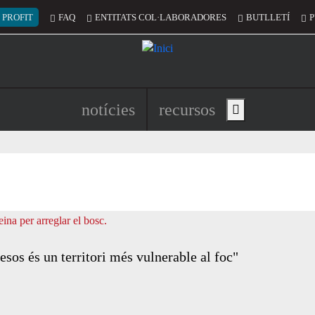
 del compte d'usuari
 PROFIT
FAQ
ENTITATS COL·LABORADORES
BUTLLETÍ
P
Navegació principal de l'encapç
notícies
recursos
Show main menu
esos és un territori més vulnerable al foc"