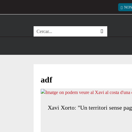
Vés al contingut
Menú
NON
Cerca
adf
Xavi Xorto: "Un territori sense pag