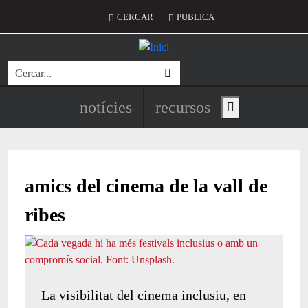
Vés al contingut
Menú del compte d'usuari
CERCAR
PUBLICA
Cerca
Navegació principal de l'encapç
notícies
recursos
Show main menu
amics del cinema de la vall de
ribes
La visibilitat del cinema inclusiu, en