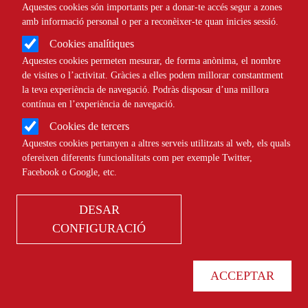
Aquestes cookies són importants per a donar-te accés segur a zones
amb informació personal o per a reconèixer-te quan inicies sessió.
NOTÍCIES
INTERNACIONAL
Cookies analítiques
Aquestes cookies permeten mesurar, de forma anònima, el nombre
de visites o l’activitat. Gràcies a elles podem millorar constantment
la teva experiència de navegació. Podràs disposar d’una millora
contínua en l’experiència de navegació.
Cookies de tercers
Amics del Nepal suma tres dècades
Aquestes cookies pertanyen a altres serveis utilitzats al web, els quals
creant noves oportunitats per impulsar
ofereixen diferents funcionalitats com per exemple Twitter,
un canvi social al país
Facebook o Google, etc.
DESAR
NOTÍCIES
INTERNACIONAL
CONFIGURACIÓ
ACCEPTAR