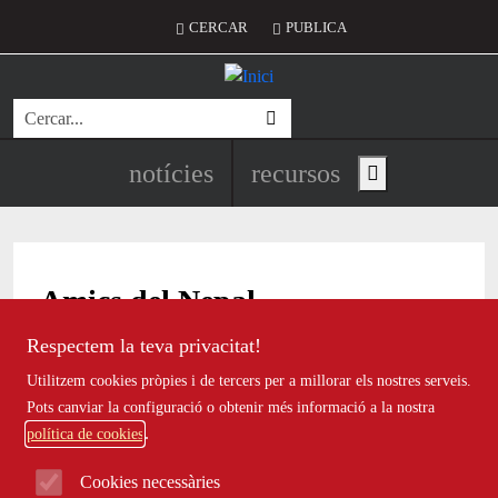
Vés al contingut
Menú del compte d'usuari
CERCAR
PUBLICA
Cerca
Navegació principal de l'encapç
notícies
recursos
Show main menu
Amics del Nepal
Respectem la teva privacitat!
Utilitzem cookies pròpies i de tercers per a millorar els nostres serveis.
Cristina Morales: “El repte de futur és
Pots canviar la configuració o obtenir més informació a la nostra
política de cookies
créixer i sumar més suports per
continuar transformant vides al Nepal”
Cookies necessàries