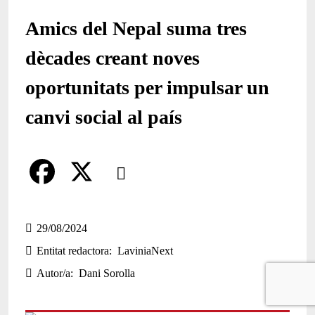
Amics del Nepal suma tres
dècades creant noves
oportunitats per impulsar un
canvi social al país
Comparteix
Compartir en altres xarxes socials
F
X
a
29/08/2024
Entitat redactora
LaviniaNext
c
Autor/a
Dani Sorolla
e
b