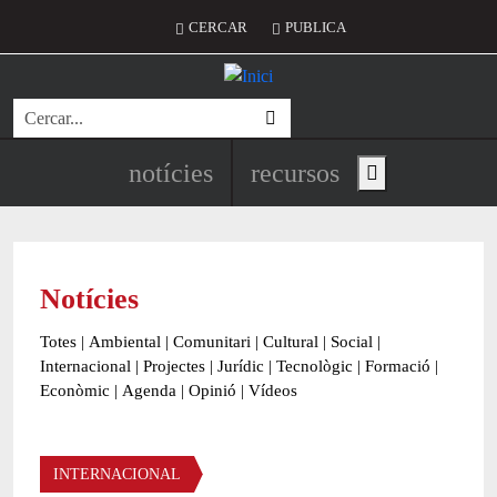
Vés al contingut
Menú del compte d'usuari
CERCAR
PUBLICA
Cerca
Navegació principal de l'encapç
notícies
recursos
Show main menu
Notícies
Totes
|
Ambiental
|
Comunitari
|
Cultural
|
Social
|
Internacional
|
Projectes
|
Jurídic
|
Tecnològic
|
Formació
|
Econòmic
|
Agenda
|
Opinió
|
Vídeos
Àmbit de la notícia
INTERNACIONAL