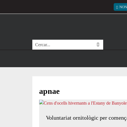
Vés al contingut
Menú
NON
Cerca
apnae
Voluntariat ornitològic per comença