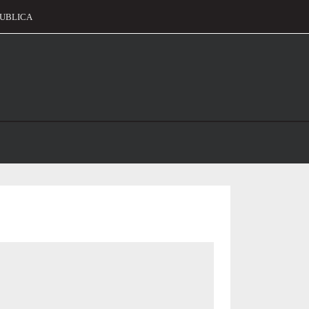
UBLICA
alament