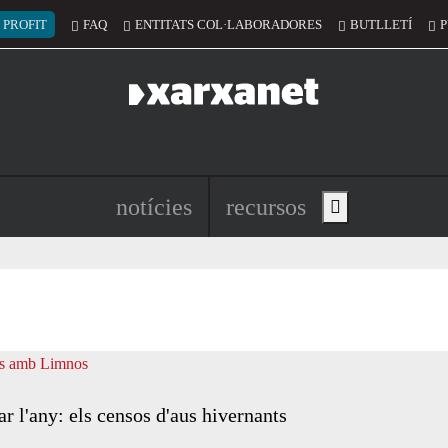
 del compte d'usuari
 PROFIT
FAQ
ENTITATS COL·LABORADORES
BUTLLETÍ
P
Navegació principal de l'encapç
notícies
recursos
Show main menu
r l'any: els censos d'aus hivernants