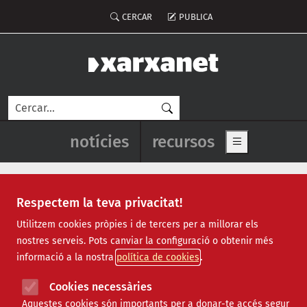
Vés al contingut
Menú del compte d'usuari
CERCAR
PUBLICA
Cerca
Navegació principal de l'enca
notícies
recursos
Show main me
Respectem la teva privacitat!
armament
Utilitzem cookies pròpies i de tercers per a millorar els
nostres serveis. Pots canviar la configuració o obtenir més
informació a la nostra
política de cookies
Cookies necessàries
Aquestes cookies són importants per a donar-te accés segur