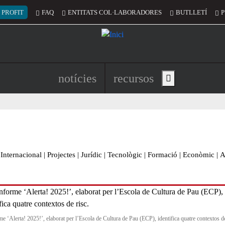
 del compte d'usuari
 PROFIT
FAQ
ENTITATS COL·LABORADORES
BUTLLETÍ
P
Navegació principal de l'encapç
notícies
recursos
Show main menu
Internacional
|
Projectes
|
Jurídic
|
Tecnològic
|
Formació
|
Econòmic
|
A
me ‘Alerta! 2025!’, elaborat per l’Escola de Cultura de Pau (ECP), identifica quatre contextos de