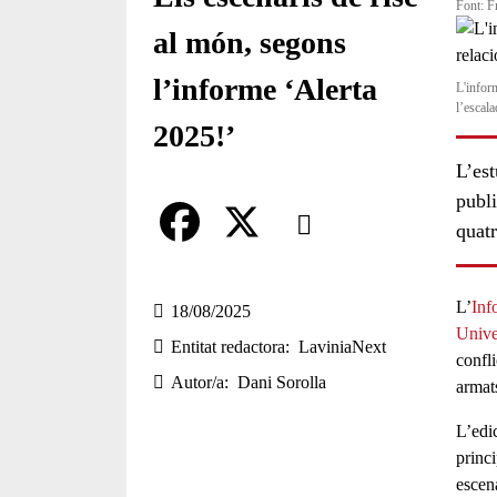
Font: F
al món, segons
l’informe ‘Alerta
L'inform
l’escala
2025!’
L’est
Comparteix
publ
quatr
Compartir en altres xarxes socia
F
X
L’
Inf
a
18/08/2025
Unive
Entitat redactora
LaviniaNext
c
confli
Autor/a
Dani Sorolla
armats
e
b
L’edi
princ
o
escen