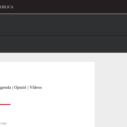
UBLICA
alament
genda
|
Opinió
|
Vídeos
 risc.