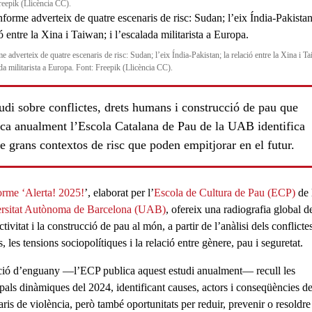
reepik (Llicència CC).
e adverteix de quatre escenaris de risc: Sudan; l’eix Índia-Pakistan; la relació entre la Xina i Ta
da militarista a Europa. Font: Freepik (Llicència CC).
udi sobre conflictes, drets humans i construcció de pau que
ica anualment l’Escola Catalana de Pau de la UAB identifica
e grans contextos de risc que poden empitjorar en el futur.
ls
orme ‘Alerta! 2025!
’, elaborat per l’
Escola de Cultura de Pau (ECP)
de 
rsitat Autònoma de Barcelona (UAB)
, ofereix una radiografia global de
ctivitat
i la
construcció de pau
al món, a partir de l’anàlisi dels conflicte
, les tensions sociopolítiques i la relació entre gènere, pau i seguretat.
ció d’enguany —l’ECP publica aquest estudi anualment— recull les
ipals dinàmiques del
2024
, identificant causes, actors i conseqüències de
aris de violència
, però també
oportunitats per reduir, prevenir o resoldre