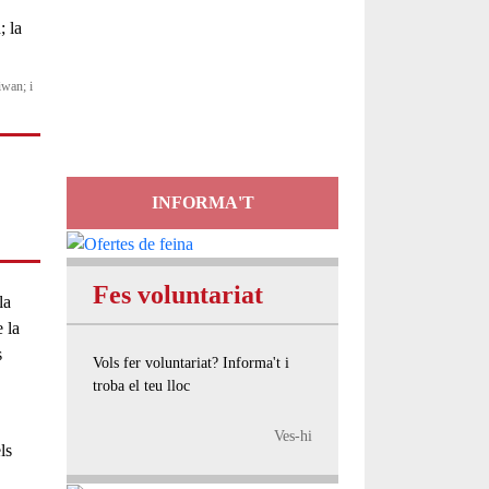
Servei
d'Assessorament
iwan; i
gratuït per a entitats
INFORMA'T
Fes voluntariat
la
 la
s
Vols fer voluntariat? Informa't i
troba el teu lloc
Ves-hi
ls