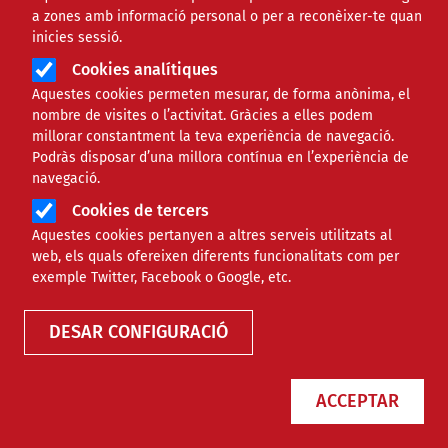
a zones amb informació personal o per a reconèixer-te quan
inicies sessió.
Cookies analítiques
Aquestes cookies permeten mesurar, de forma anònima, el
nombre de visites o l’activitat. Gràcies a elles podem
millorar constantment la teva experiència de navegació.
Podràs disposar d’una millora contínua en l’experiència de
L’Associació Trèvol, referent per
navegació.
estendre i consolidar el lleure
Cookies de tercers
inclusiu al Baix Penedès
Aquestes cookies pertanyen a altres serveis utilitzats al
web, els quals ofereixen diferents funcionalitats com per
exemple Twitter, Facebook o Google, etc.
NOTÍCIES
INTERNACIONAL
DESAR CONFIGURACIÓ
ACCEPTAR