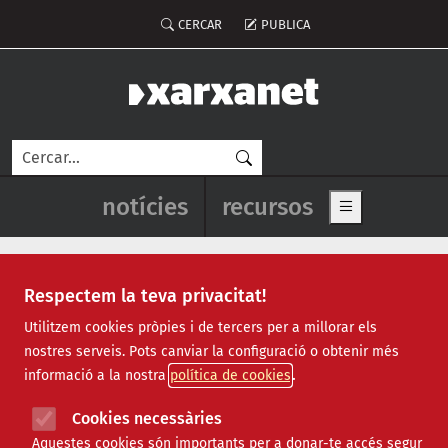
Vés al contingut
Menú del compte d'usuari
CERCAR
PUBLICA
Cerca
Navegació principal de l'enca
notícies
recursos
Show main me
Respectem la teva privacitat!
associació Trèvol
Utilitzem cookies pròpies i de tercers per a millorar els
nostres serveis. Pots canviar la configuració o obtenir més
informació a la nostra
política de cookies
Cookies necessàries
Aquestes cookies són importants per a donar-te accés segur