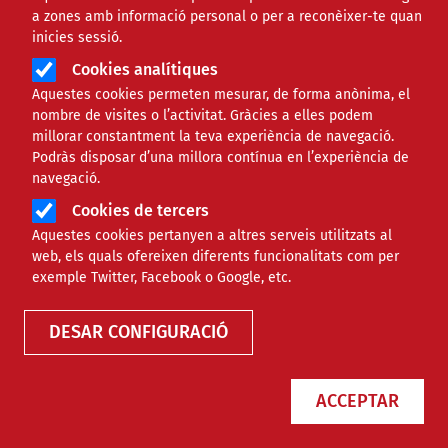
a zones amb informació personal o per a reconèixer-te quan
inicies sessió.
Cookies analítiques
Aquestes cookies permeten mesurar, de forma anònima, el
nombre de visites o l’activitat. Gràcies a elles podem
millorar constantment la teva experiència de navegació.
Podràs disposar d’una millora contínua en l’experiència de
Càritas reitera que les prestacions
navegació.
d'ingressos mínims no trenquen el
Cookies de tercers
cercle de la pobresa
Aquestes cookies pertanyen a altres serveis utilitzats al
web, els quals ofereixen diferents funcionalitats com per
exemple Twitter, Facebook o Google, etc.
NOTÍCIES
SOCIAL
DESAR CONFIGURACIÓ
ACCEPTAR