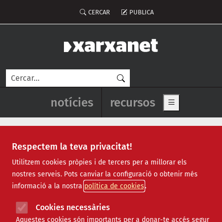
Vés al contingut
Menú del compte d'usuari
CERCAR
PUBLICA
Cerca
Navegació principal de l'enca
notícies
recursos
Show main me
Respectem la teva privacitat!
caritas barcelona
Utilitzem cookies pròpies i de tercers per a millorar els
nostres serveis. Pots canviar la configuració o obtenir més
informació a la nostra
política de cookies
Cookies necessàries
Aquestes cookies són importants per a donar-te accés segur