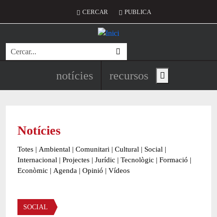
Vés al contingut
Menú del compte d'usuari
CERCAR
PUBLICA
Cerca
Navegació principal de l'encapç
notícies
recursos
Show main menu
Notícies
Totes
|
Ambiental
|
Comunitari
|
Cultural
|
Social
|
Internacional
|
Projectes
|
Jurídic
|
Tecnològic
|
Formació
|
Econòmic
|
Agenda
|
Opinió
|
Vídeos
Àmbit de la notícia
SOCIAL