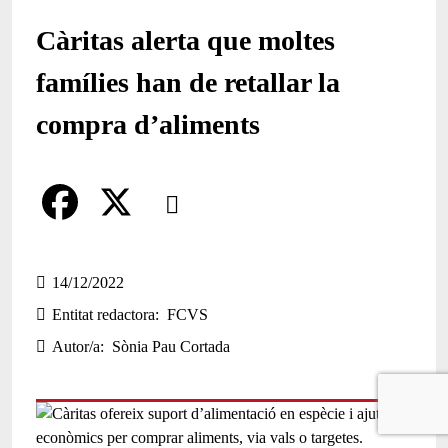
Càritas alerta que moltes
famílies han de retallar la
compra d’aliments
Comparteix
Compartir en altres xarxes socials
F
X
a
14/12/2022
Entitat redactora
FCVS
c
Autor/a
Sònia Pau Cortada
e
b
o