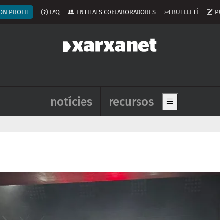
ú del compte d'usuari
ON PROFIT
FAQ
ENTITATS COL·LABORADORES
BUTLLETÍ
P
Navegació principal de l'enca
notícies
recursos
Show main me