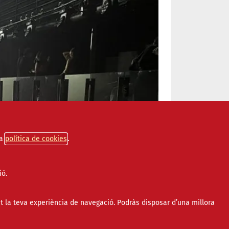
a
política de cookies
ió.
t la teva experiència de navegació. Podràs disposar d’una millora