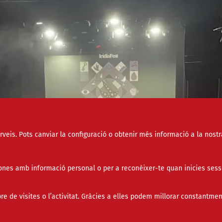
erveis. Pots canviar la configuració o obtenir més informació a la nostr
nes amb informació personal o per a reconèixer-te quan inicies sess
de visites o l’activitat. Gràcies a elles podem millorar constantmen