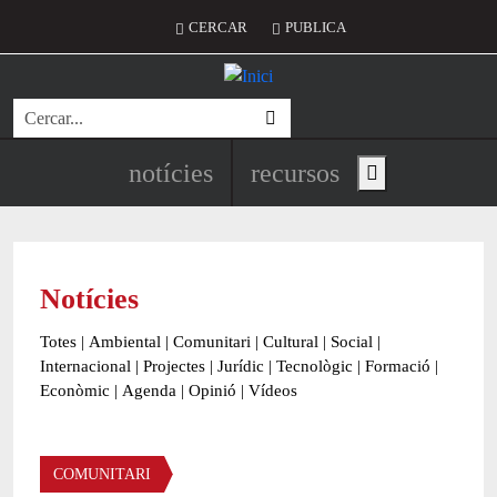
Vés al contingut
Menú del compte d'usuari
CERCAR
PUBLICA
Cerca
Navegació principal de l'encapç
notícies
recursos
Show main menu
Notícies
Totes
|
Ambiental
|
Comunitari
|
Cultural
|
Social
|
Internacional
|
Projectes
|
Jurídic
|
Tecnològic
|
Formació
|
Econòmic
|
Agenda
|
Opinió
|
Vídeos
Àmbit de la notícia
COMUNITARI