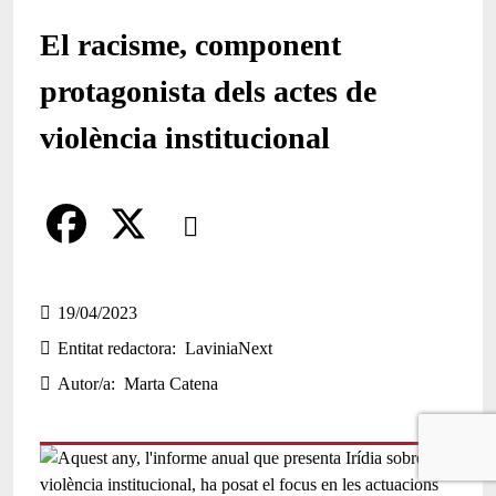
El racisme, component
protagonista dels actes de
violència institucional
Comparteix
Compartir en altres xarxes socials
F
X
a
19/04/2023
Entitat redactora
LaviniaNext
c
Autor/a
Marta Catena
e
b
o