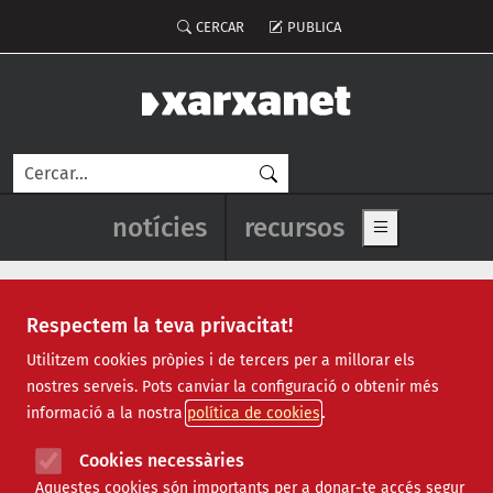
Vés al contingut
Menú del compte d'usuari
CERCAR
PUBLICA
Cerca
Navegació principal de l'enca
notícies
recursos
Show main me
Respectem la teva privacitat!
contaminació aigua
Utilitzem cookies pròpies i de tercers per a millorar els
nostres serveis. Pots canviar la configuració o obtenir més
informació a la nostra
política de cookies
Cookies necessàries
Aquestes cookies són importants per a donar-te accés segur