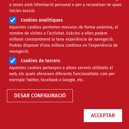
a zones amb informació personal o per a reconèixer-te quan
inicies sessió.
Cookies analítiques
Aquestes cookies permeten mesurar, de forma anònima, el
nombre de visites o l’activitat. Gràcies a elles podem
millorar constantment la teva experiència de navegació.
Podràs disposar d’una millora contínua en l’experiència de
El CRAM alerta de la presència de
navegació.
plàstics en tres de cada quatre
Cookies de tercers
tortugues marines analitzades
Aquestes cookies pertanyen a altres serveis utilitzats al
web, els quals ofereixen diferents funcionalitats com per
exemple Twitter, Facebook o Google, etc.
NOTÍCIES
AMBIENTAL
DESAR CONFIGURACIÓ
ACCEPTAR