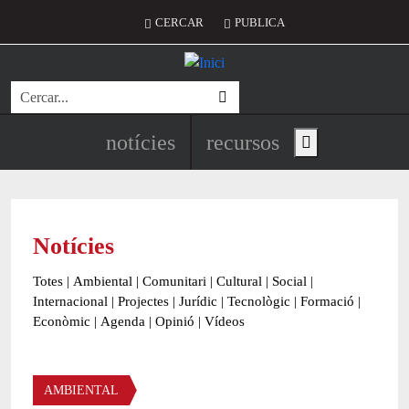
Vés al contingut
Menú del compte d'usuari
CERCAR
PUBLICA
Cerca
Navegació principal de l'encapç
notícies
recursos
Show main menu
Notícies
Totes
|
Ambiental
|
Comunitari
|
Cultural
|
Social
|
Internacional
|
Projectes
|
Jurídic
|
Tecnològic
|
Formació
|
Econòmic
|
Agenda
|
Opinió
|
Vídeos
Àmbit de la notícia
AMBIENTAL