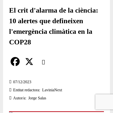
El crit d'alarma de la ciència:
10 alertes que defineixen
l'emergència climàtica en la
COP28
Comparteix
Compartir en altres xarxes socials
F
X
a
07/12/2023
Entitat redactora
LaviniaNext
c
Autor/a
Jorge Salas
e
b