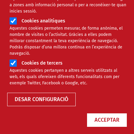
a zones amb informació personal o per a reconèixer-te quan
inicies sessió.
Cookies analítiques
Aquestes cookies permeten mesurar, de forma anònima, el
nombre de visites o l’activitat. Gràcies a elles podem
millorar constantment la teva experiència de navegació.
Podràs disposar d’una millora contínua en l’experiència de
Nou espai virtual per connectar la
navegació.
cooperació amb professionals de
Cookies de tercers
la salut
Aquestes cookies pertanyen a altres serveis utilitzats al
web, els quals ofereixen diferents funcionalitats com per
exemple Twitter, Facebook o Google, etc.
NOTÍCIES
PROJECTES
DESAR CONFIGURACIÓ
ACCEPTAR