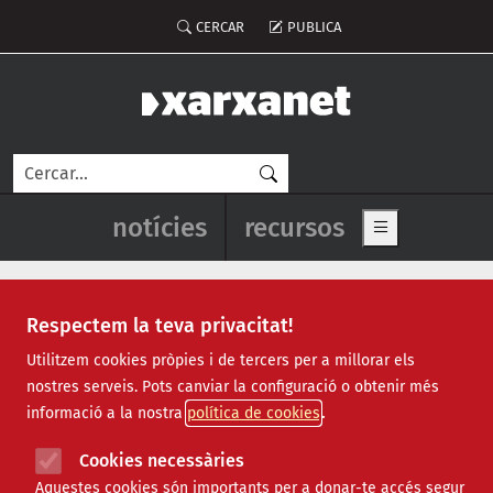
Vés al contingut
Menú del compte d'usuari
CERCAR
PUBLICA
Cerca
Navegació principal de l'enca
notícies
recursos
Show main me
Respectem la teva privacitat!
cooperació
Utilitzem cookies pròpies i de tercers per a millorar els
nostres serveis. Pots canviar la configuració o obtenir més
informació a la nostra
política de cookies
Cookies necessàries
Aquestes cookies són importants per a donar-te accés segur