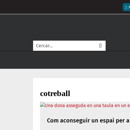
Vés al contingut
Me
Cerca
cotreball
Com aconseguir un espai per a 