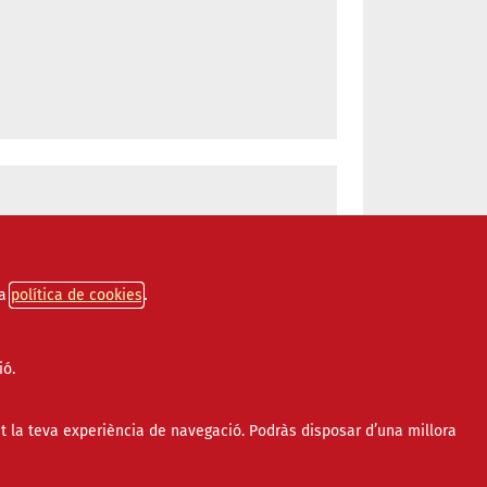
Administració pública
a
política de cookies
ió.
t la teva experiència de navegació. Podràs disposar d’una millora