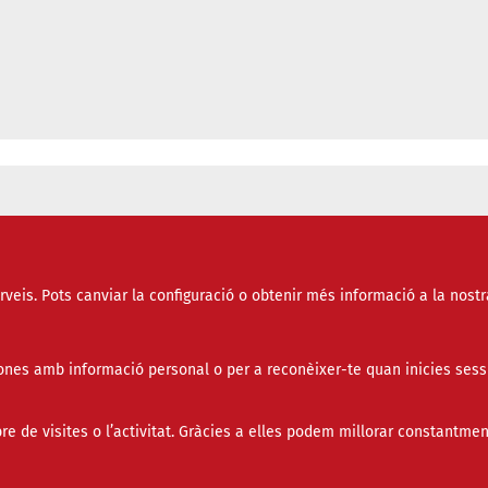
en xarxa entre les entitats del tercer sector i l’
erveis. Pots canviar la configuració o obtenir més informació a la nostr
nes amb informació personal o per a reconèixer-te quan inicies sess
de visites o l’activitat. Gràcies a elles podem millorar constantmen