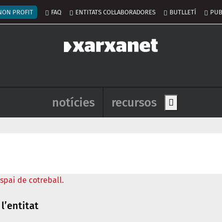
nú del compte d'usuari
NON PROFIT
FAQ
ENTITATS COL·LABORADORES
BUTLLETÍ
PUB
Navegació principal de l'enca
notícies
recursos
Show main me
l’entitat