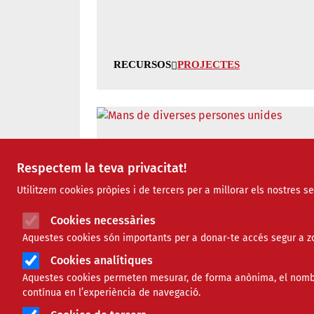
RECURSOS
PROJECTES
4 guies per fomentar el treball 
Respectem la teva privacitat!
Utilitzem cookies pròpies i de tercers per a millorar els nostres s
Cookies necessàries
Aquestes cookies són importants per a donar-te accés segur a zo
NOTÍCIES
PROJECTES
Cookies analítiques
Aquestes cookies permeten mesurar, de forma anònima, el nombre 
contínua en l’experiència de navegació.