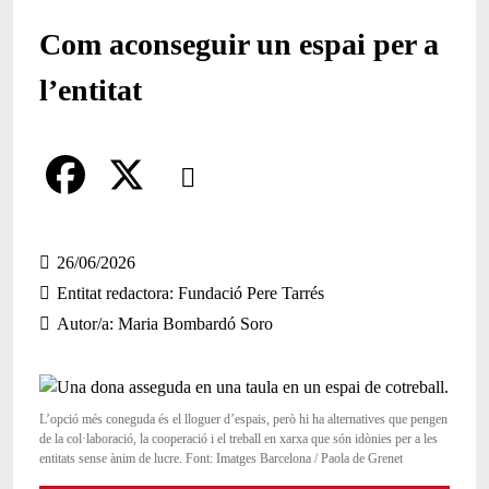
Com aconseguir un espai per a
l’entitat
Comparteix
Compartir en altres xarxes socials
F
X
a
26/06/2026
Entitat redactora
Fundació Pere Tarrés
c
Autor/a
Maria Bombardó Soro
e
b
o
L’opció més coneguda és el lloguer d’espais, però hi ha alternatives que pengen
de la col·laboració, la cooperació i el treball en xarxa que són idònies per a les
o
entitats sense ànim de lucre. Font: Imatges Barcelona / Paola de Grenet