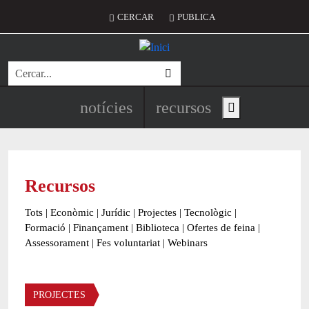
Vés al contingut
Menú del compte d'usuari
CERCAR
PUBLICA
Cerca
Navegació principal de l'encapç
notícies
recursos
Show main menu
Recursos
Tots
|
Econòmic
|
Jurídic
|
Projectes
|
Tecnològic
|
Formació
|
Finançament
|
Biblioteca
|
Ofertes de feina
|
Assessorament
|
Fes voluntariat
|
Webinars
Àmbit
PROJECTES