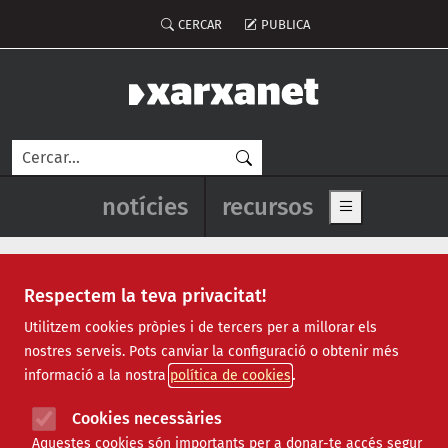
Vés al contingut
Menú del compte d'usuari
CERCAR
PUBLICA
Cerca
Navegació principal de l'enca
notícies
recursos
Show main me
Respectem la teva privacitat!
dades obertes
Utilitzem cookies pròpies i de tercers per a millorar els
nostres serveis. Pots canviar la configuració o obtenir més
informació a la nostra
política de cookies
Cookies necessàries
Aquestes cookies són importants per a donar-te accés segur