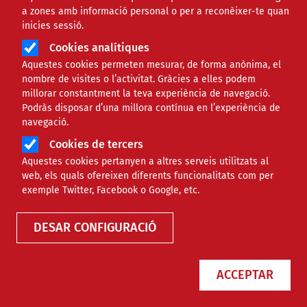
a zones amb informació personal o per a reconèixer-te quan
inicies sessió.
Cookies analítiques
Aquestes cookies permeten mesurar, de forma anònima, el
nombre de visites o l’activitat. Gràcies a elles podem
millorar constantment la teva experiència de navegació.
Podràs disposar d’una millora contínua en l’experiència de
El paper del periodisme i la recerca
navegació.
davant les narratives que
Cookies de tercers
desacrediten el feminisme
Aquestes cookies pertanyen a altres serveis utilitzats al
web, els quals ofereixen diferents funcionalitats com per
exemple Twitter, Facebook o Google, etc.
NOTÍCIES
TECNOLÒGIC
DESAR CONFIGURACIÓ
ACCEPTAR