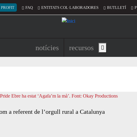
 del compte d'usuari
 PROFIT
FAQ
ENTITATS COL·LABORADORES
BUTLLETÍ
P
Navegació principal de l'encapç
notícies
recursos
Show main menu
om a referent de l’orgull rural a Catalunya