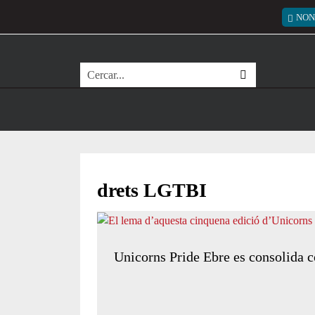
Vés al contingut
Menú
NON
Cerca
drets LGTBI
Unicorns Pride Ebre es consolida c