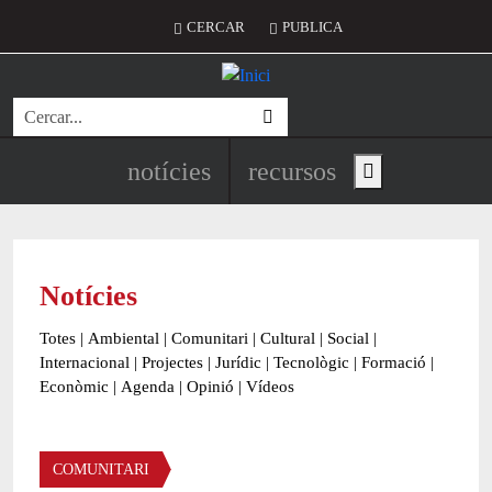
Vés al contingut
Menú del compte d'usuari
CERCAR
PUBLICA
Cerca
Navegació principal de l'encapç
notícies
recursos
Show main menu
Notícies
Totes
|
Ambiental
|
Comunitari
|
Cultural
|
Social
|
Internacional
|
Projectes
|
Jurídic
|
Tecnològic
|
Formació
|
Econòmic
|
Agenda
|
Opinió
|
Vídeos
Àmbit de la notícia
COMUNITARI