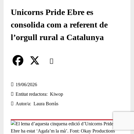
Unicorns Pride Ebre es
consolida com a referent de
l’orgull rural a Catalunya
Comparteix
Compartir en altres xarxes socials
F
X
a
19/06/2026
Entitat redactora
Kiwop
c
Autor/a
Laura Borràs
e
b
o