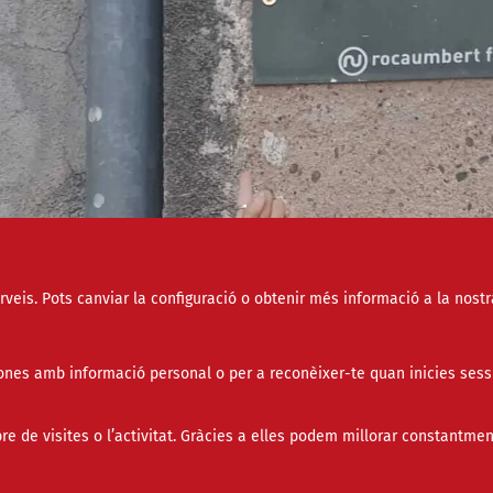
erveis. Pots canviar la configuració o obtenir més informació a la nostr
nes amb informació personal o per a reconèixer-te quan inicies sess
de visites o l’activitat. Gràcies a elles podem millorar constantmen