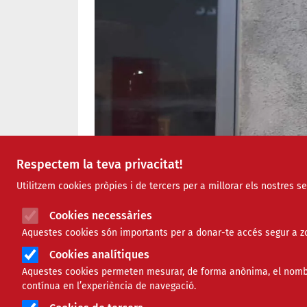
Respectem la teva privacitat!
Utilitzem cookies pròpies i de tercers per a millorar els nostres s
Cookies necessàries
Aquestes cookies són importants per a donar-te accés segur a zo
Cookies analítiques
Aquestes cookies permeten mesurar, de forma anònima, el nombre 
contínua en l’experiència de navegació.