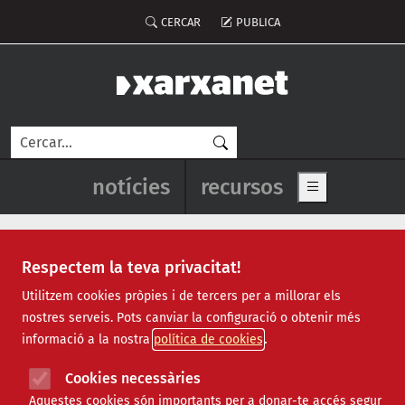
Vés al contingut
Menú del compte d'usuari
CERCAR
PUBLICA
Cerca
Navegació principal de l'enca
notícies
recursos
Show main me
Respectem la teva privacitat!
energia
Utilitzem cookies pròpies i de tercers per a millorar els
nostres serveis. Pots canviar la configuració o obtenir més
informació a la nostra
política de cookies
Cookies necessàries
Aquestes cookies són importants per a donar-te accés segur