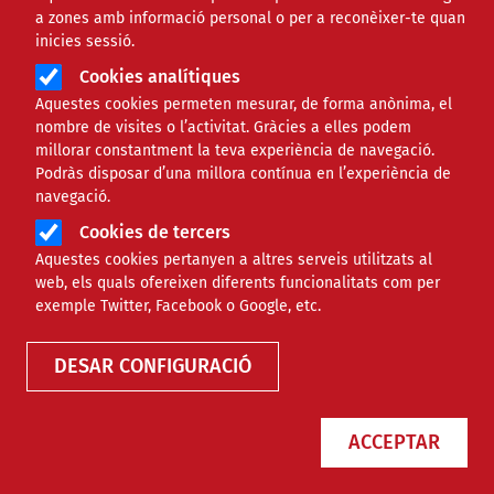
a zones amb informació personal o per a reconèixer-te quan
inicies sessió.
Cookies analítiques
Aquestes cookies permeten mesurar, de forma anònima, el
nombre de visites o l’activitat. Gràcies a elles podem
millorar constantment la teva experiència de navegació.
Podràs disposar d’una millora contínua en l’experiència de
L’Amep reclamen més control
navegació.
públic en la planificació i
Cookies de tercers
implantació de les renovables
Aquestes cookies pertanyen a altres serveis utilitzats al
web, els quals ofereixen diferents funcionalitats com per
exemple Twitter, Facebook o Google, etc.
NOTÍCIES
AMBIENTAL
DESAR CONFIGURACIÓ
ACCEPTAR