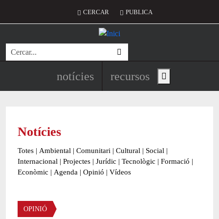
Vés al contingut
Menú del compte d'usuari
CERCAR
PUBLICA
Cerca
Navegació principal de l'encapç
notícies
recursos
Show main menu
Notícies
Totes
|
Ambiental
|
Comunitari
|
Cultural
|
Social
|
Internacional
|
Projectes
|
Jurídic
|
Tecnològic
|
Formació
|
Econòmic
|
Agenda
|
Opinió
|
Vídeos
OPINIÓ