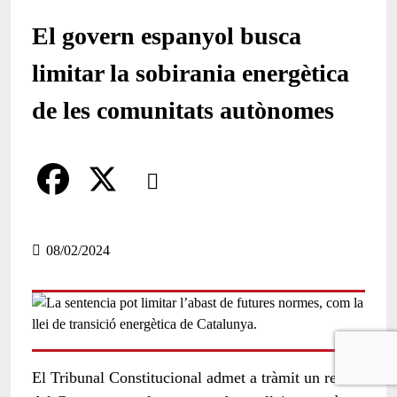
El govern espanyol busca
limitar la sobirania energètica
de les comunitats autònomes
Comparteix
Compartir en altres xarxes socials
F
X
a
08/02/2024
c
e
b
o
El Tribunal Constitucional admet a tràmit un recurs