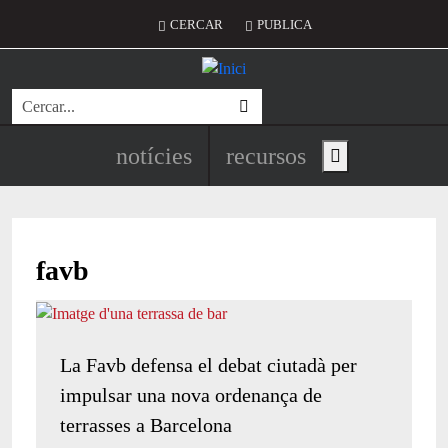
Vés al contingut
Menú del compte d'usuari
CERCAR
PUBLICA
Cerca
Navegació principal de l'encapç
notícies
recursos
Show main menu
favb
La Favb defensa el debat ciutadà per
impulsar una nova ordenança de
terrasses a Barcelona