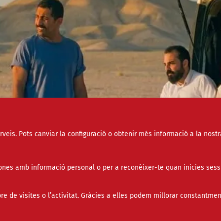
erveis. Pots canviar la configuració o obtenir més informació a la nostr
nes amb informació personal o per a reconèixer-te quan inicies sess
de visites o l’activitat. Gràcies a elles podem millorar constantmen