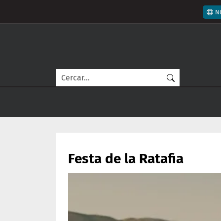
Vés al contingut
Men
N
Cerca
Festa de la Ratafia