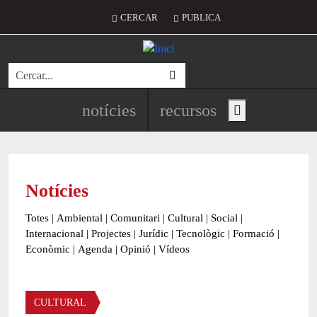
Vés al contingut
Menú del compte d'usuari
CERCAR
PUBLICA
Cerca
Navegació principal de l'encapç
notícies
recursos
Show main menu
Notícies
Totes
|
Ambiental
|
Comunitari
|
Cultural
|
Social
|
Internacional
|
Projectes
|
Jurídic
|
Tecnològic
|
Formació
|
Econòmic
|
Agenda
|
Opinió
|
Vídeos
Àmbit de la notícia
CULTURAL