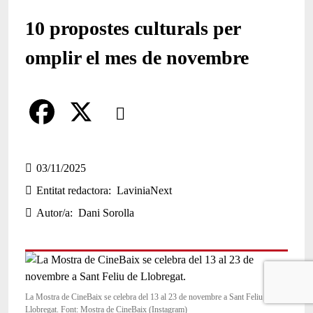
10 propostes culturals per
omplir el mes de novembre
Comparteix
Compartir en altres xarxes socials
F
X
a
03/11/2025
Entitat redactora
LaviniaNext
c
Autor/a
Dani Sorolla
e
b
o
o
La Mostra de CineBaix se celebra del 13 al 23 de novembre a Sant Feliu de
Llobregat. Font: Mostra de CineBaix (Instagram)