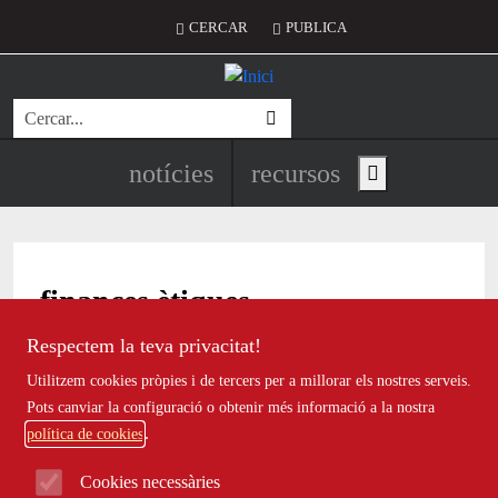
Vés al contingut
Menú del compte d'usuari
CERCAR
PUBLICA
Cerca
Navegació principal de l'encapç
notícies
recursos
Show main menu
finances ètiques
Respectem la teva privacitat!
Utilitzem cookies pròpies i de tercers per a millorar els nostres serveis.
Pots canviar la configuració o obtenir més informació a la nostra
Carla Liébana: “Cal reduir la producció
política de cookies
i els residus urgentment”
Cookies necessàries