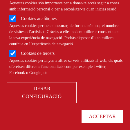
Aquestes cookies són importants per a donar-te accés segur a zones
amb informació personal o per a reconèixer-te quan inicies sessió.
Cookies analítiques
NOTÍCIES
AMBIENTAL
Aquestes cookies permeten mesurar, de forma anònima, el nombre
de visites o l’activitat. Gràcies a elles podem millorar constantment
la teva experiència de navegació. Podràs disposar d’una millora
contínua en l’experiència de navegació.
Cookies de tercers
Una formació que uneix justícia
Aquestes cookies pertanyen a altres serveis utilitzats al web, els quals
econòmica i teatre per entendre i
ofereixen diferents funcionalitats com per exemple Twitter,
transformar les opressions quotidianes
Facebook o Google, etc.
DESAR
NOTÍCIES
CULTURAL
CONFIGURACIÓ
ACCEPTAR