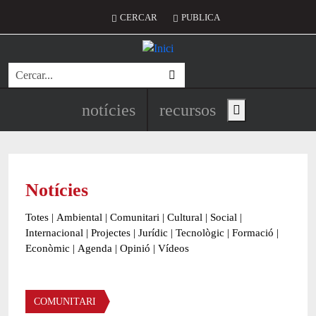
Vés al contingut
Menú del compte d'usuari
CERCAR
PUBLICA
Cerca
Navegació principal de l'encapç
notícies
recursos
Show main menu
Notícies
Totes
|
Ambiental
|
Comunitari
|
Cultural
|
Social
|
Internacional
|
Projectes
|
Jurídic
|
Tecnològic
|
Formació
|
Econòmic
|
Agenda
|
Opinió
|
Vídeos
Àmbit de la notícia
COMUNITARI