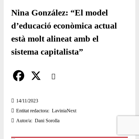
Nina González: “El model
d’educació econòmica actual
està molt alineat amb el
sistema capitalista”
Comparteix
Compartir en altres xarxes socials
F
X
a
14/11/2023
Entitat redactora
LaviniaNext
c
Autor/a
Dani Sorolla
e
b