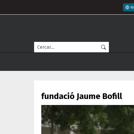
Vés al contingut
Men
N
Cerca
fundació Jaume Bofill