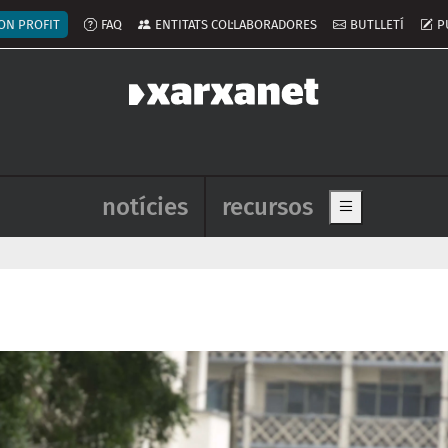
ú del compte d'usuari
ON PROFIT
FAQ
ENTITATS COL·LABORADORES
BUTLLETÍ
P
Navegació principal de l'enca
notícies
recursos
Show main me