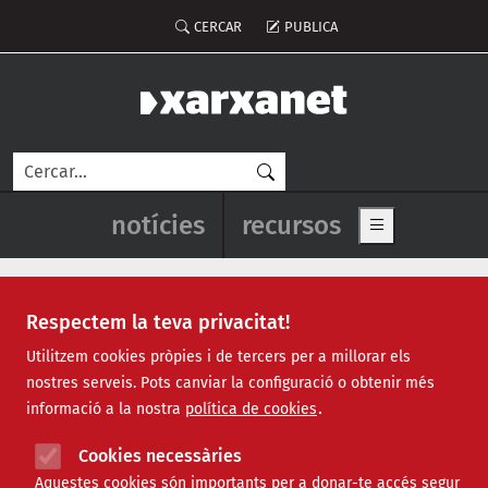
Vés al contingut
Menú del compte d'usuari
CERCAR
PUBLICA
Cerca
Navegació principal de l'enca
notícies
recursos
Show main me
Respectem la teva privacitat!
Gegantons
Utilitzem cookies pròpies i de tercers per a millorar els
nostres serveis. Pots canviar la configuració o obtenir més
informació a la nostra
política de cookies
Cookies necessàries
Aquestes cookies són importants per a donar-te accés segur