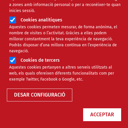
a zones amb informació personal o per a reconèixer-te quan
inicies sessió.
Cookies analítiques
Aquestes cookies permeten mesurar, de forma anònima, el
nombre de visites o l’activitat. Gràcies a elles podem
millorar constantment la teva experiència de navegació.
Podràs disposar d’una millora contínua en l’experiència de
Tot a punt a Santa Coloma de
navegació.
Gramenet per ser Ciutat Gegantera
Cookies de tercers
2023
Aquestes cookies pertanyen a altres serveis utilitzats al
web, els quals ofereixen diferents funcionalitats com per
exemple Twitter, Facebook o Google, etc.
NOTÍCIES
CULTURAL
DESAR CONFIGURACIÓ
ACCEPTAR