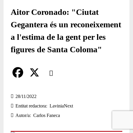
Aitor Coronado: "Ciutat
Gegantera és un reconeixement
a l'estima de la gent per les
figures de Santa Coloma"
Comparteix
Compartir en altres xarxes socials
F
X
a
28/11/2022
Entitat redactora
LaviniaNext
c
Autor/a
Carlos Faneca
e
b