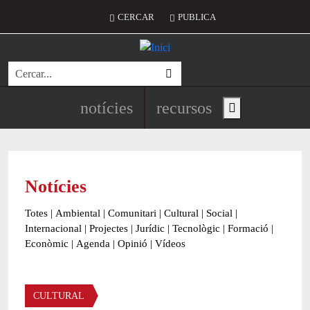
Vés al contingut
Menú del compte d'usuari
CERCAR
PUBLICA
Cerca
Navegació principal de l'encapç
notícies
recursos
Show main menu
Notícies
Totes
|
Ambiental
|
Comunitari
|
Cultural
|
Social
|
Internacional
|
Projectes
|
Jurídic
|
Tecnològic
|
Formació
|
Econòmic
|
Agenda
|
Opinió
|
Vídeos
Àmbit de la notícia
CULTURAL