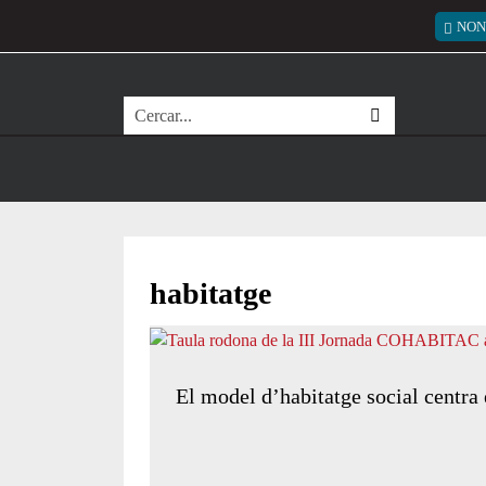
Vés al contingut
Menú
NON
Cerca
habitatge
El model d’habitatge social centra 