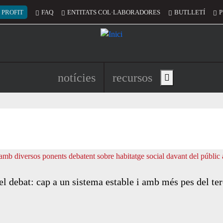
 del compte d'usuari
 PROFIT
FAQ
ENTITATS COL·LABORADORES
BUTLLETÍ
P
Navegació principal de l'encapç
notícies
recursos
Show main menu
el debat: cap a un sistema estable i amb més pes del ter