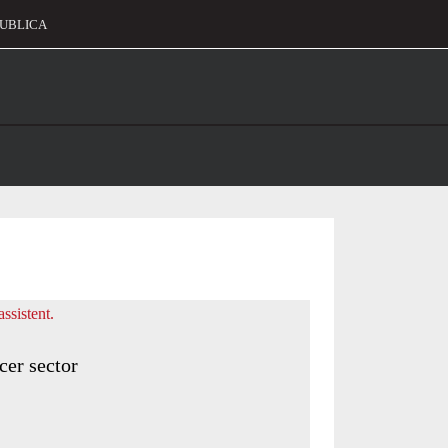
UBLICA
alament
cer sector