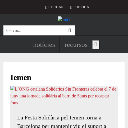
Vés al contingut
Menú del compte d'usuari
CERCAR
PUBLICA
Cerca
Navegació principal de l'encapç
notícies
recursos
Show main menu
Iemen
La Festa Solidària pel Iemen torna a
Barcelona per mantenir viu el suport a