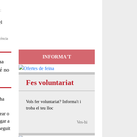
:
Servei
d'Assessorament
gratuït per a entitats
cència
INFORMA'T
na
vé no
Fes voluntariat
 ha
Vols fer voluntariat? Informa't i
troba el teu lloc
ear o
gar a
Ves-hi
seguit