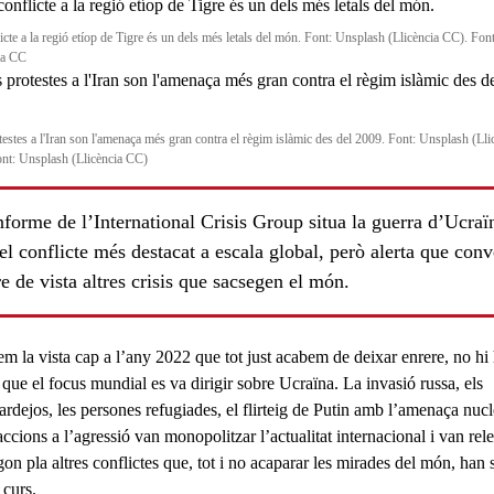
icte a la regió etíop de Tigre és un dels més letals del món. Font: Unsplash (Llicència CC). Font
ia CC
testes a l'Iran son l'amenaça més gran contra el règim islàmic des del 2009. Font: Unsplash (Lli
nt: Unsplash (Llicència CC)
ls
forme de l’International Crisis Group situa la guerra d’Ucraï
l conflicte més destacat a escala global, però alerta que con
e de vista altres crisis que sacsegen el món.
em la vista cap a l’any 2022 que tot just acabem de deixar enrere, no hi
 que el focus mundial es va dirigir sobre
Ucraïna
. La invasió russa, els
rdejos, les persones refugiades, el flirteig de Putin amb l’amenaça nucl
accions a l’agressió van monopolitzar l’
actualitat internacional
i van rele
on pla altres conflictes que, tot i no acaparar les mirades del món, han 
 curs.