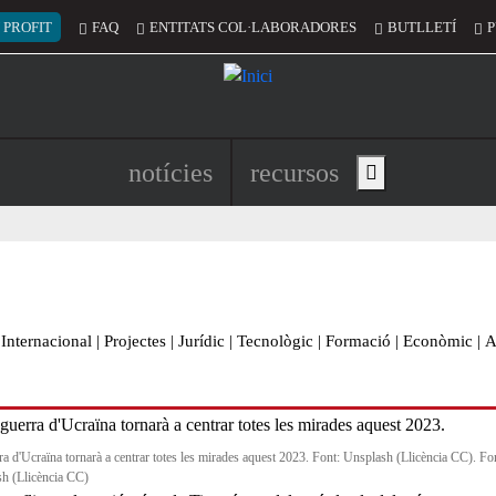
 del compte d'usuari
 PROFIT
FAQ
ENTITATS COL·LABORADORES
BUTLLETÍ
P
Navegació principal de l'encapç
notícies
recursos
Show main menu
Internacional
|
Projectes
|
Jurídic
|
Tecnològic
|
Formació
|
Econòmic
|
A
ra d'Ucraïna tornarà a centrar totes les mirades aquest 2023. Font: Unsplash (Llicència CC). Fo
h (Llicència CC)