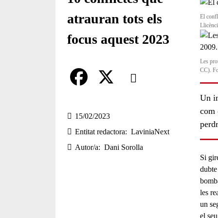
atrauran tots els
El confl
Llicènc
focus aquest 2023
Les pro
Comparteix
CC). Fo
Compartir en altres xarxes socia
Un in
F
X
com e
a
15/02/2023
perdr
Entitat redactora
LaviniaNext
c
Autor/a
Dani Sorolla
e
Si gir
b
dubte
bomba
o
les re
o
un seg
el seu