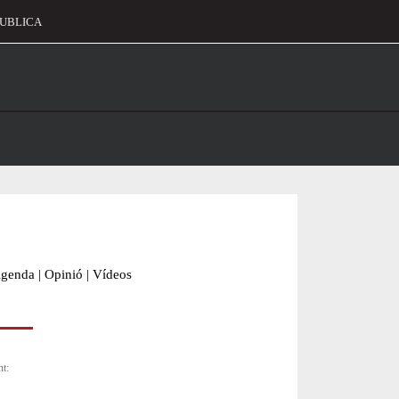
UBLICA
alament
genda
|
Opinió
|
Vídeos
nt: