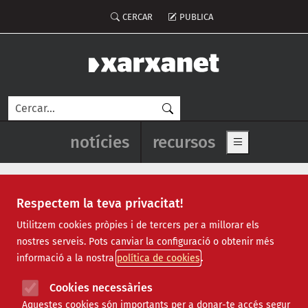
Vés al contingut
Menú del compte d'usuari
CERCAR
PUBLICA
Cerca
Navegació principal de l'enca
notícies
recursos
Show main me
Respectem la teva privacitat!
l’Arboç
Utilitzem cookies pròpies i de tercers per a millorar els
nostres serveis. Pots canviar la configuració o obtenir més
informació a la nostra
política de cookies
Cookies necessàries
Aquestes cookies són importants per a donar-te accés segur