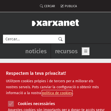
Vés al contingut
Menú del compte d'usuari
CERCAR
PUBLICA
Cerca
Navegació principal de l'enca
notícies
recursos
Show main me
Respectem la teva privacitat!
màrqueting
Utilitzem cookies pròpies i de tercers per a millorar els
nostres serveis. Pots canviar la configuració o obtenir més
informació a la nostra
política de cookies
Cookies necessàries
Aquestes cookies són importants per a donar-te accés segur