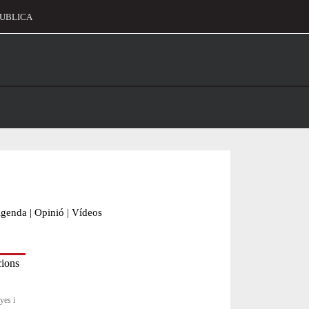
UBLICA
alament
genda
|
Opinió
|
Vídeos
yes i