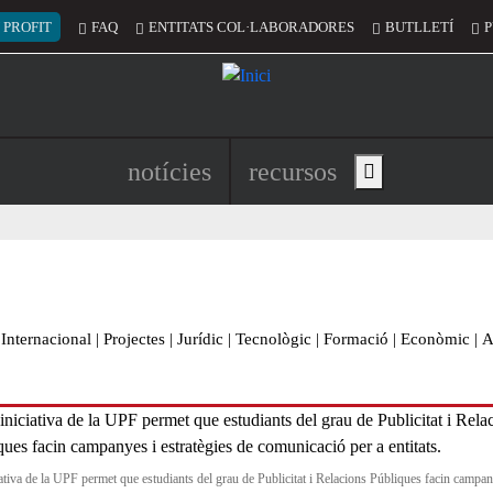
 del compte d'usuari
 PROFIT
FAQ
ENTITATS COL·LABORADORES
BUTLLETÍ
P
Navegació principal de l'encapç
notícies
recursos
Show main menu
Internacional
|
Projectes
|
Jurídic
|
Tecnològic
|
Formació
|
Econòmic
|
A
iativa de la UPF permet que estudiants del grau de Publicitat i Relacions Públiques facin campan