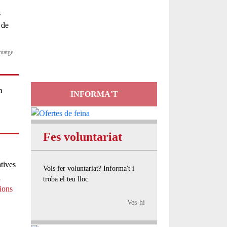
Servei
d'Assessorament
gratuït per a entitats
ntatge-
a
INFORMA'T
Fes voluntariat
atives
Vols fer voluntariat? Informa't i
i
troba el teu lloc
cions
Ves-hi