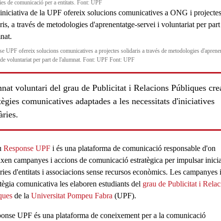
gies de comunicació per a entitats. Font: UPF
e UPF ofereix solucions comunicatives a projectes solidaris a través de metodologies d'aprene
i de voluntariat per part de l'alumnat. Font: UPF Font: UPF
at voluntari del grau de Publicitat i Relacions Públiques cre
tègies comunicatives adaptades a les necessitats d'iniciatives
àries.
ls
u
Response UPF
i és una
plataforma de comunicació responsable
d'on
ixen
campanyes
i
accions de comunicació estratègica
per impulsar
inici
ries
d'entitats i
associacions sense recursos econòmics
. Les campanyes 
ratègia comunicativa les elaboren
estudiants
del
grau de Publicitat i Rela
ques
de la
Universitat Pompeu Fabra
(
UPF
).
onse UPF és una plataforma de coneixement per a la
comunicació