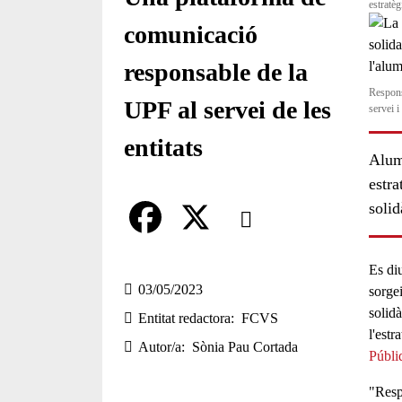
estratè
comunicació
responsable de la
Respons
UPF al servei de les
servei 
entitats
Alumn
estra
Comparteix
solid
Compartir en altres xarxes socia
F
X
Es di
a
03/05/2023
sorge
solidà
Entitat redactora
FCVS
c
l'est
Autor/a
Sònia Pau Cortada
e
Públi
b
"Resp