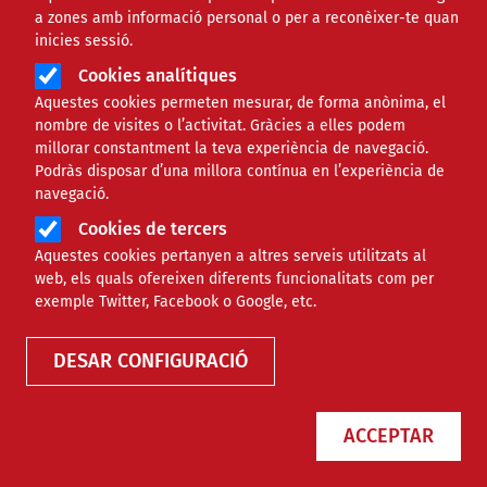
a zones amb informació personal o per a reconèixer-te quan
inicies sessió.
Cookies analítiques
Aquestes cookies permeten mesurar, de forma anònima, el
nombre de visites o l’activitat. Gràcies a elles podem
millorar constantment la teva experiència de navegació.
Podràs disposar d’una millora contínua en l’experiència de
L’aFFaC guanya el premi estatal
navegació.
'Activistas por el futuro' pel
Cookies de tercers
programa pioner HOMES-AFA
Aquestes cookies pertanyen a altres serveis utilitzats al
web, els quals ofereixen diferents funcionalitats com per
exemple Twitter, Facebook o Google, etc.
NOTÍCIES
SOCIAL
DESAR CONFIGURACIÓ
ACCEPTAR
El Taller acompanya i gestiona
grups d’homes des d’una mirada