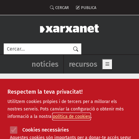
Vés al contingut
Menú del compte d'usuari
CERCAR
PUBLICA
Cerca
Navegació principal de l'enca
notícies
recursos
Show main me
Respectem la teva privacitat!
masculinitat
Utilitzem cookies pròpies i de tercers per a millorar els
nostres serveis. Pots canviar la configuració o obtenir més
informació a la nostra
política de cookies
Cookies necessàries
Aquestes cookies són importants per a donar-te accés segur